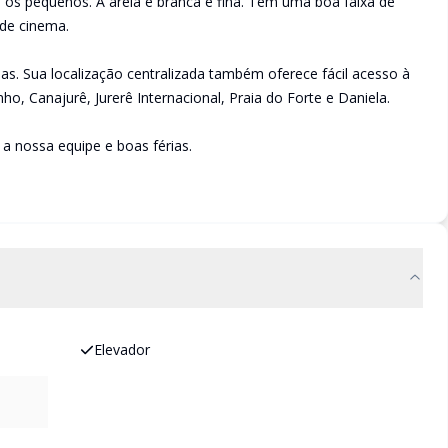
a os pequenos. A areia é branca e fina. Tem uma boa faixa de
de cinema.
as. Sua localização centralizada também oferece fácil acesso à
ho, Canajurê, Jurerê Internacional, Praia do Forte e Daniela.
a nossa equipe e boas férias.
Elevador