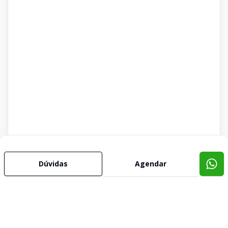
Dúvidas
Agendar
Imóveis semelhantes
Confira imóveis semelhantes