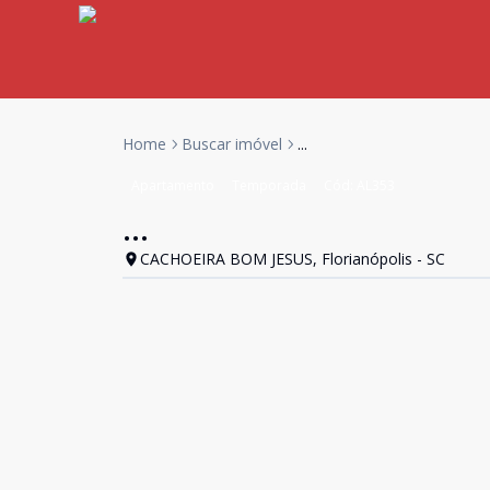
Home
Buscar imóvel
...
Apartamento
Temporada
Cód:
AL353
...
CACHOEIRA BOM JESUS, Florianópolis - SC