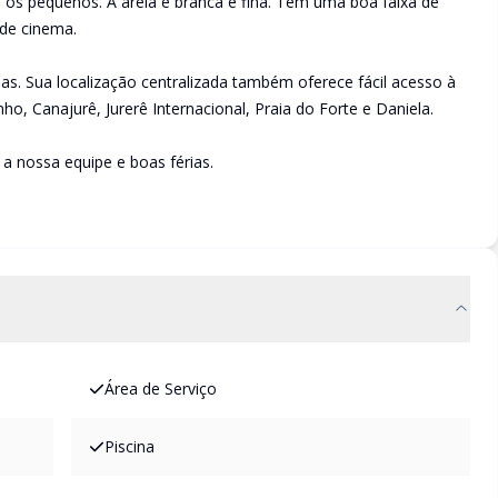
a os pequenos. A areia é branca e fina. Tem uma boa faixa de
de cinema.
as. Sua localização centralizada também oferece fácil acesso à
ho, Canajurê, Jurerê Internacional, Praia do Forte e Daniela.
a nossa equipe e boas férias.
Área de Serviço
Piscina