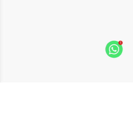
1
ide
t slide