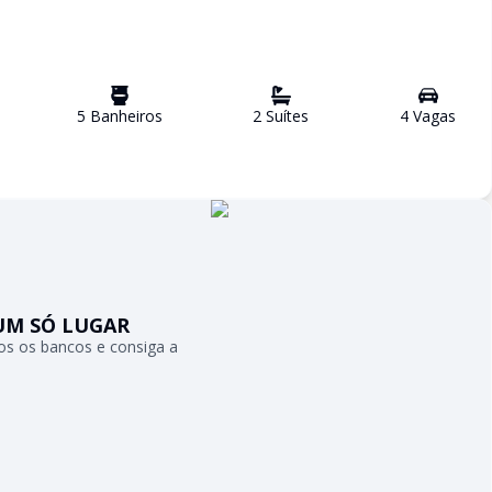
5
Banheiro
s
2
Suíte
s
4
Vaga
s
UM SÓ LUGAR
s os bancos e consiga a