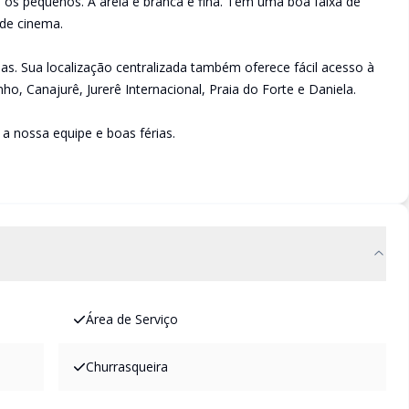
a os pequenos. A areia é branca e fina. Tem uma boa faixa de
de cinema.
as. Sua localização centralizada também oferece fácil acesso à
ho, Canajurê, Jurerê Internacional, Praia do Forte e Daniela.
a nossa equipe e boas férias.
Área de Serviço
Churrasqueira