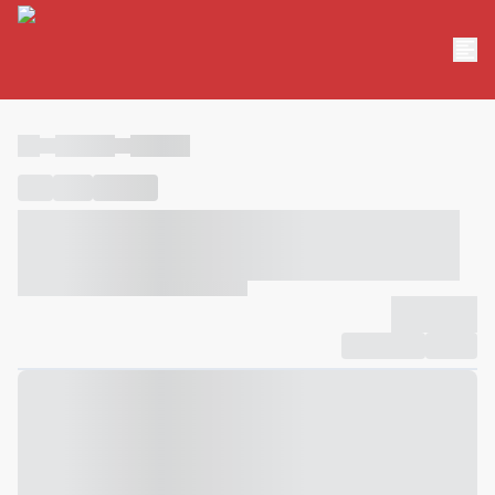
----
----- -----
----- -----
----
-----
---- ------
----- ----- -- ------ ---- ---- -- ----- ----- -----
--- ------
----- ----- -- ------ ----- ----- -- ------
-------------
Compartilhar
Favorito