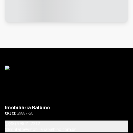
Imobiliária Balbino
CRECI:
29887-SC
(48) 99841-2212
contato@imobiliariabalbino.com.br