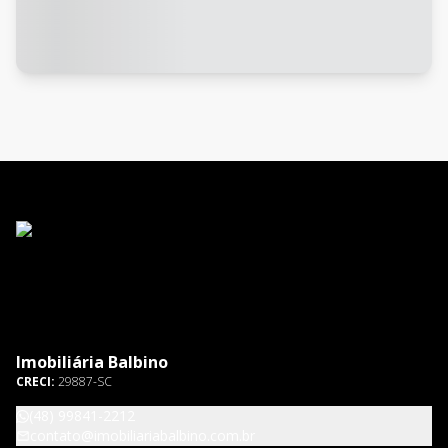
Imobiliária Balbino
CRECI:
29887-SC
(48) 99841-2212
contato@imobiliariabalbino.com.br