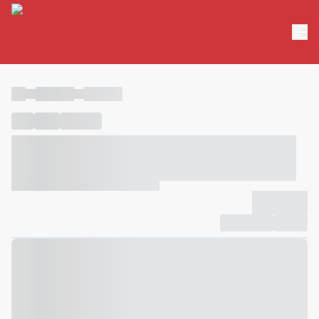
----
----- -----
----- -----
----
-----
---- ------
----- ----- -- ------ ---- ---- -- ----- ----- -----
--- ------
----- ----- -- ------ ----- ----- -- ------
-------------
Compartilhar
Favorito