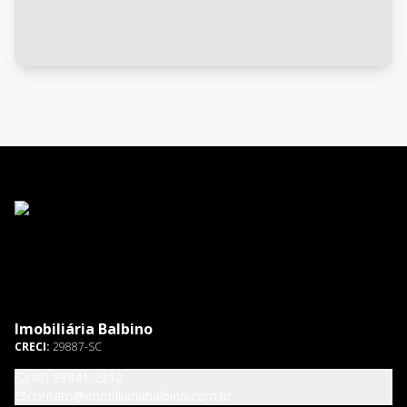
Imobiliária Balbino
CRECI:
29887-SC
(48) 99841-2212
contato@imobiliariabalbino.com.br