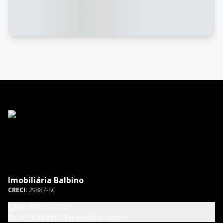
Imobiliária Balbino
CRECI:
29887-SC
(48) 99841-2212
contato@imobiliariabalbino.com.br