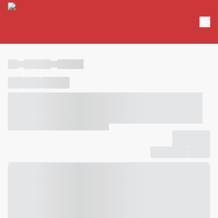
----
----- -----
----- -----
----
-----
---- ------
----- ----- -- ------ ---- ---- -- ----- ----- -----
--- ------
----- ----- -- ------ ----- ----- -- ------
-------------
Compartilhar
Favorito