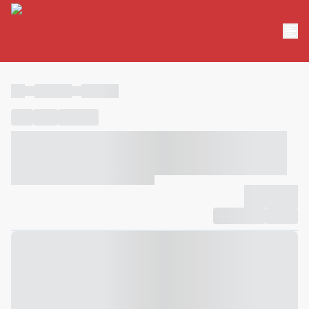
----
----- -----
----- -----
----
-----
---- ------
----- ----- -- ------ ---- ---- -- ----- ----- -----
--- ------
----- ----- -- ------ ----- ----- -- ------
-------------
Compartilhar
Favorito