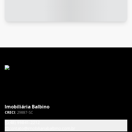
Imobiliária Balbino
CRECI:
29887-SC
(48) 99841-2212
contato@imobiliariabalbino.com.br