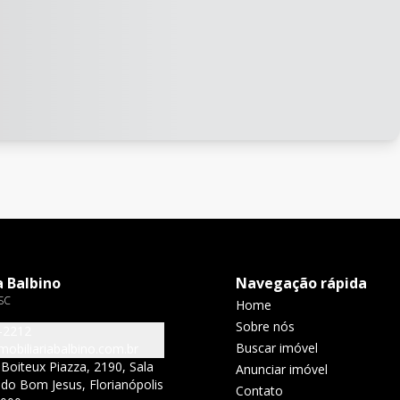
a Balbino
Navegação rápida
SC
Home
Sobre nós
-2212
Buscar imóvel
obiliariabalbino.com.br
 Boiteux Piazza, 2190, Sala
Anunciar imóvel
 do Bom Jesus, Florianópolis
Contato