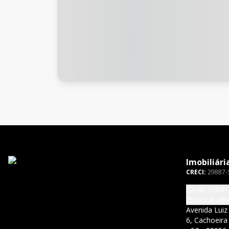
Imobiliári
CRECI:
29887-
(48) 99841
contato@im
Avenida Luiz
6, Cachoeira