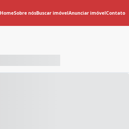
Home
Sobre nós
Buscar imóvel
Anunciar imóvel
Contato
-- ----- ----- --- ------