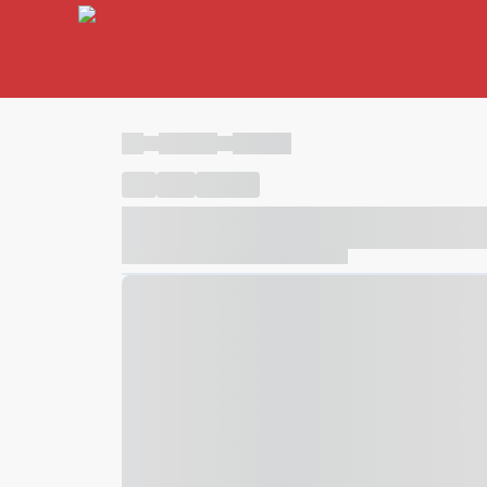
----
----- -----
----- -----
----
-----
---- ------
----- ----- -- ------ ---- ---- -- ---
----- ----- -- ------ ----- ----- -- ------