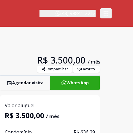
(48) 99841-2212
R$ 3.500,00
/ mês
Compartilhar
Favorito
Agendar visita
WhatsApp
Valor aluguel
R$ 3.500,00
/ mês
Condomínio
R$ 636,29