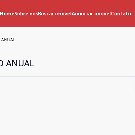
Home
Sobre nós
Buscar imóvel
Anunciar imóvel
Contato
 ANUAL
O ANUAL