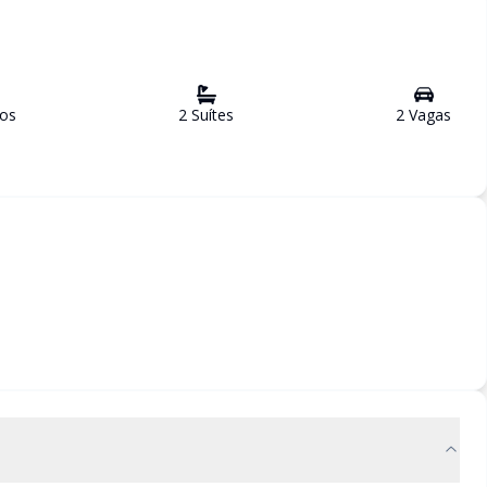
ro
s
2
Suíte
s
2
Vaga
s