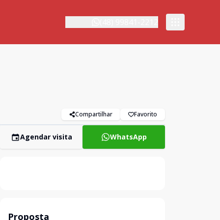
(48) 99841-2212
Compartilhar
Favorito
Agendar visita
WhatsApp
Proposta