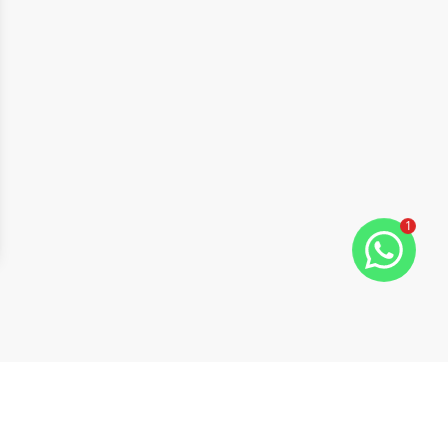
1
ide
t slide
Cód:
AL204
Comparar