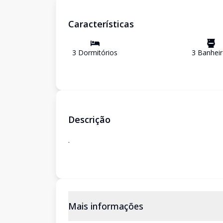
Características
3
Dormitório
s
3
Banhei
Descrição
.
Mais informações