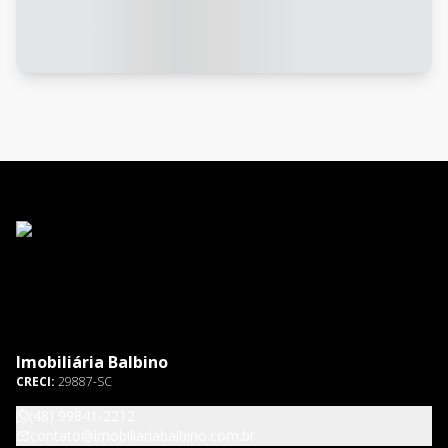
Imobiliária Balbino
CRECI:
29887-SC
(48) 99841-2212
contato@imobiliariabalbino.com.br