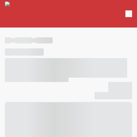
----
----- -----
----- -----
----
-----
---- ------
----- ----- -- ------ ---- ---- -- ----- ----- -----
--- ------
----- ----- -- ------ ----- ----- -- ------
-------------
Compartilhar
Favorito